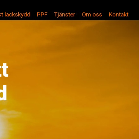
t lackskydd
PPF
Tjänster
Om oss
Kontakt
t
d