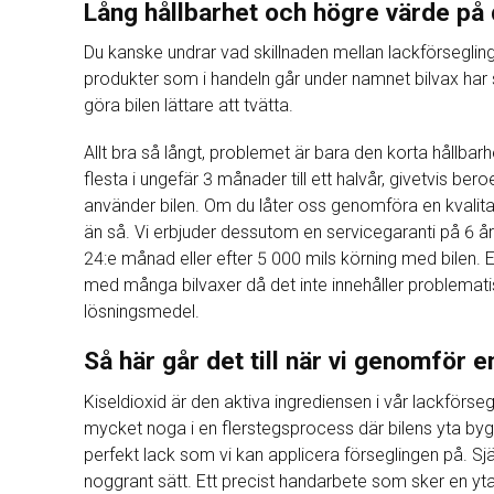
Lång hållbarhet och högre värde på d
Du kanske undrar vad skillnaden mellan lackförsegling 
produkter som i handeln går under namnet bilvax har
göra bilen lättare att tvätta.
Allt bra så långt, problemet är bara den korta hållbarhet
flesta i ungefär 3 månader till ett halvår, givetvis ber
använder bilen. Om du låter oss genomföra en kvalitati
än så. Vi erbjuder dessutom en servicegaranti på 6 å
24:e månad eller efter 5 000 mils körning med bilen. 
med många bilvaxer då det inte innehåller problemati
lösningsmedel.
Så här går det till när vi genomför 
Kiseldioxid är den aktiva ingrediensen i vår lackförseg
mycket noga i en flerstegsprocess där bilens yta byggs
perfekt lack som vi kan applicera förseglingen på. S
noggrant sätt. Ett precist handarbete som sker en yta 