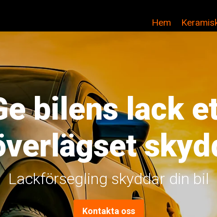
Hem
Keramisk
Ge bilens lack et
överlägset skyd
Lackförsegling skyddar din bil
Kontakta oss