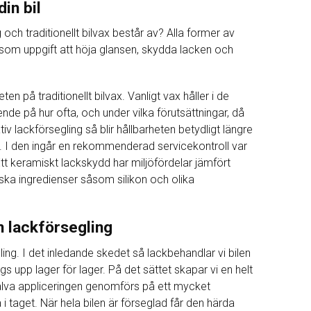
in bil
och traditionellt bilvax består av? Alla former av
 som uppgift att höja glansen, skydda lacken och
en på traditionellt bilvax. Vanligt vax håller i de
oende på hur ofta, och under vilka förutsättningar, då
v lackförsegling så blir hållbarheten betydligt längre
r. I den ingår en rekommenderad servicekontroll var
Ett keramiskt lackskydd har miljöfördelar jämfört
ska ingredienser såsom silikon och olika
en lackförsegling
ling. I det inledande skedet så lackbehandlar vi bilen
 upp lager för lager. På det sättet skapar vi en helt
jälva appliceringen genomförs på ett mycket
i taget. När hela bilen är förseglad får den härda