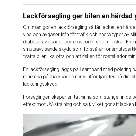
Lackförsegling ger bilen en härdad 
Om man gör en lackförsegling så får lacken en härda
vind och avgaser från tät trafik och andra typer av sli
drabbas av skador som rost och repor minskar. En lack
smutsavvisande skydd som försvårar för smutspartiklar
tvätta bilen lika ofta och att risken för rostskador mi
En lackförsegling läggs på i samband med polering på
märkena på marknaden när vi utför tjänsten på din bi
lackeringsskydd.
Förseglingen skapar en tät hinna som stänger in de p
effekt mot UV-strålning och salt, vilket gör att lacken 